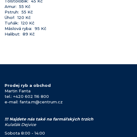
Tolstolobik: 45 Kč
Amur: 55 Kč
Pstruh: 55 Kč
Úhoř: 120 Kč
Tuňák: 120 Kč
Máslová ryba: 95 Kč
Halibut: 89 Kč
Prodej ryb a obchod
Martin Fanta
tel.: +420 602 116 800
e-mail: fanta.m@centrum.cz
!!! Najdete nás také na farmářských trzích
Kulaťák Dejvice
Sobota 8:00 - 14:00